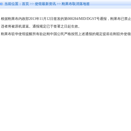
当前位置：
首页
>>
使馆最新资讯
>> 刚果布取消落地签
根据刚果布内政部2013年11月12日签发的第000284/MID/DGST号通报，刚
违者将被原机遣返。通报规定已于签署之日起生效。
刚果布驻华使馆提醒所有欲赴刚中国公民严格按照上述通报的规定提前在刚驻外使领