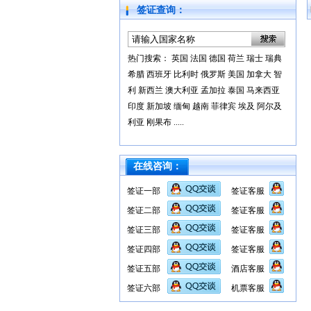
签证查询：
热门搜索：
英国
法国
德国
荷兰
瑞士
瑞典
希腊
西班牙
比利时
俄罗斯
美国
加拿大
智
利
新西兰
澳大利亚
孟加拉
泰国
马来西亚
印度
新加坡
缅甸
越南
菲律宾
埃及
阿尔及
利亚
刚果布
.....
在线咨询：
签证一部
签证客服
签证二部
签证客服
签证三部
签证客服
签证四部
签证客服
签证五部
酒店客服
签证六部
机票客服