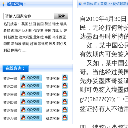
当前位置：
首页
>>
使馆最新
签证查询：
自
2010年4月
热门搜索：
英国
法国
德国
荷兰
瑞士
瑞典
民，无论持何种
希腊
西班牙
比利时
俄罗斯
美国
加拿大
智
达墨西哥时所持
利
新西兰
澳大利亚
孟加拉
泰国
马来西亚
印度
新加坡
缅甸
越南
菲律宾
埃及
阿尔及
如，某中国公民
利亚
刚果布
.....
有效期内可免签
又如，某中国公
在线咨询：
哥。当他经过美
签证一部
签证客服
先办妥墨西哥签
签证二部
签证客服
则可免签入境墨
签证三部
签证客服
g\?(5h???Q
签证四部
签证客服
签证持有人不适
签证五部
酒店客服
签证六部
机票客服
四、续签F1类签证的申