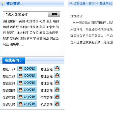
当前位置：
首页
>>
签证常识
签证查询：
过境签证
热门搜索：
英国
法国
德国
荷兰
瑞士
瑞典
当一国公民在国际间旅行，除
希腊
西班牙
比利时
俄罗斯
美国
加拿大
智
入境许可，而且还必须取得途经
利
新西兰
澳大利亚
孟加拉
泰国
马来西亚
该国进入第三国的外国人，不论
印度
新加坡
缅甸
越南
菲律宾
埃及
阿尔及
国入境签证或联程机票，途经国
利亚
刚果布
.....
在线咨询：
签证一部
签证客服
签证二部
签证客服
签证三部
签证客服
签证四部
签证客服
签证五部
酒店客服
签证六部
机票客服