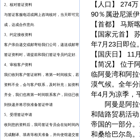
【人口】
274
万
2、核对签证资料
90
％属逊尼派伊
与签证客服电话或网上咨询核对，当天即可完
【首都】 马斯
成，达成合作意向.
【国家元首】 
3、约定接收资料
7
23
年
月
日即位
客户亲自递交或邮寄给我们公司，递送或邮寄
【国庆日】
11
签证资料时，请提前和我们签证专员约定好.
【简况】 位于
4、审核客户资料
临阿曼湾和阿拉
我们收到客户签证材料，将第一时间核实，若
漠气候。全年分
资料不全，会与客户联系，及时补充；如资料
4
年
月为凉季，
齐全，我们也将第一时间联系客户，回信已收
阿曼是阿拉伯
到快递并将尽快准备签证申请
和陆路贸易活动
5、受理签证申请
帝国的一部分。
收到您的资料后，我司签证专员会在短时间内
和桑给巴尔岛。
完成翻译、填表等相关准备，并向使馆递交签