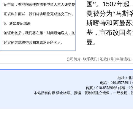
1507
国
”
。
年起
证申请，有些国家使馆需要申请人本人递交签
曼被分为
“
马斯
证资料并面试，我们将协助您完成递交工作。
斯喀特和阿曼苏
6、通知签证结果
基，宣布改国名
签证出签后，我们将在第一时间通知客人，按
曼。
约定的方式将护照和发票返还给客人.
公司简介
|
联系我们
|
汇款账号
|
申请流程
|
地址：
北
电话：010-85755911 01
传真：010-85789066 邮编：10
本站所有内容 禁止转载、摘编、复制或建立镜像，一经发现，