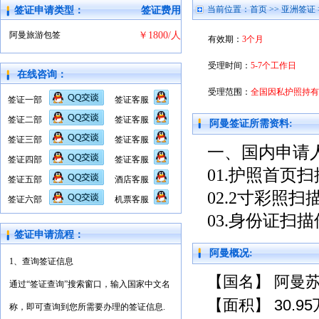
当前位置：
首页
>>
亚洲签证
签证申请类型：
签证费用
阿曼旅游包签
￥1800/人
有效期：
3个月
受理时间：
5-7个工作日
在线咨询：
受理范围：
全国因私护照持有
签证一部
签证客服
签证二部
签证客服
阿曼签证所需资料:
签证三部
签证客服
一、国内申请
签证四部
签证客服
01.护照首页
签证五部
酒店客服
02.2寸彩照扫
签证六部
机票客服
03.身份证扫描
签证申请流程：
阿曼概况:
1、查询签证信息
【国名】 阿曼
通过“签证查询”搜索窗口，输入国家中文名
【面积】
30.95
称，即可查询到您所需要办理的签证信息.