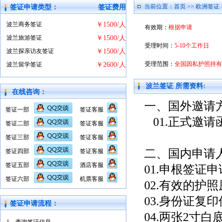
当前位置：
首页
>>
欧洲签证
签证申请类型：
签证费用
波兰商务签证
￥1500/人
有效期：
根据申请
波兰旅游签证
￥1500/人
受理时间：
5-10个工作日
波兰探亲访友签证
￥1500/人
受理范围：
全国因私护照持有
波兰留学签证
￥2600/人
波兰签证 所需资料:
在线咨询：
一、国外邀请
签证一部
签证客服
01.正式邀请
签证二部
签证客服
签证三部
签证客服
二、国内申请
签证四部
签证客服
签证五部
酒店客服
01.申根签证
签证六部
机票客服
02.有效的护
03.身份证复印
签证申请流程：
04.两张2寸