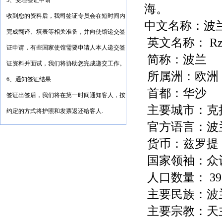
5、受理签证申请
海。
收到您的资料后，我司签证专员会在短时间内
中文名称：
波
完成翻译、填表等相关准备，并向使馆递交签
英文名称：
Rz
证申请，有些国家使馆需要申请人本人递交签
简称：
波兰
证资料并面试，我们将协助您完成递交工作。
所属洲：
欧洲
6、通知签证结果
首都：
华沙
签证出签后，我们将在第一时间通知客人，按
主要城市：
克
约定的方式将护照和发票返还给客人.
官方语言：
波
货币：
兹罗提
国家领袖：
众
人口数量：
39
主要民族：
波
主要宗教：
天