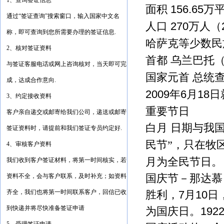
1、查询签证信息
面积
156.65
万
通过“签证查询”搜索窗口，输入国家中文名
人口
270
万人（
称，即可查询到您所需要办理的签证信息.
哈萨克等少数民
2、核对签证资料
首都 乌兰巴托
与签证客服电话或网上咨询核对，当天即可完
国家元首 总统
成，达成合作意向.
2009
6
18
年
月
日
3、约定接收资料
重要节日
客户亲自递交或邮寄给我们公司，递送或邮寄
白月 日期与我
签证资料时，请提前和我们签证专员约定好.
民节
”
，只在牧
4、审核客户资料
月为全民节日。
我们收到客户签证材料，将第一时间核实，若
国庆节－那达
资料不全，会与客户联系，及时补充；如资料
齐全，我们也将第一时间联系客户，回信已收
7
10
胜利，
月
日
到快递并将尽快准备签证申请
192
为国庆日。