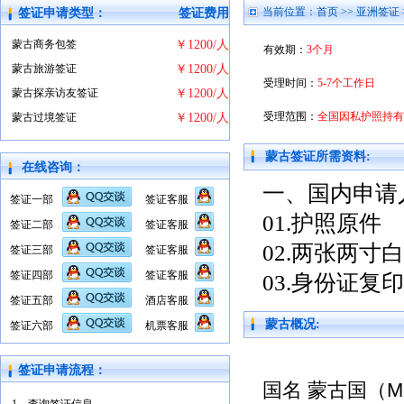
当前位置：
首页
>>
亚洲签证
签证申请类型：
签证费用
蒙古商务包签
￥1200/人
有效期：
3个月
蒙古旅游签证
￥1200/人
受理时间：
5-7个工作日
蒙古探亲访友签证
￥1200/人
受理范围：
全国因私护照持有
蒙古过境签证
￥1200/人
蒙古签证所需资料:
在线咨询：
一、国内申请
签证一部
签证客服
01.护照原件
签证二部
签证客服
02.两张两寸
签证三部
签证客服
签证四部
签证客服
03.身份证复
签证五部
酒店客服
蒙古概况:
签证六部
机票客服
签证申请流程：
国名 蒙古国（
M