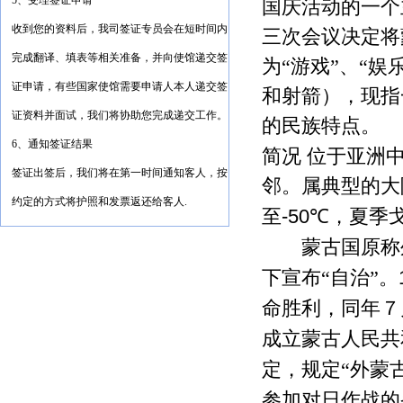
5、受理签证申请
国庆活动的一个
收到您的资料后，我司签证专员会在短时间内
三次会议决定将
完成翻译、填表等相关准备，并向使馆递交签
为
“
游戏
”
、
“
娱
证申请，有些国家使馆需要申请人本人递交签
和射箭），现指
证资料并面试，我们将协助您完成递交工作。
的民族特点。
6、通知签证结果
简况 位于亚洲
签证出签后，我们将在第一时间通知客人，按
邻。属典型的大
约定的方式将护照和发票返还给客人.
-50
至
℃
，夏季
蒙古国原称外
下宣布
“
自治
”
。
命胜利，同年７
成立蒙古人民共
定，规定
“
外蒙
参加对日作战的