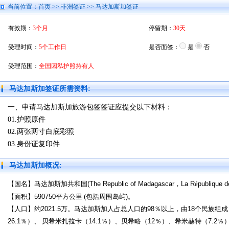
当前位置：
首页
>>
非洲签证
>> 马达加斯加签证
有效期：
3个月
停留期：
30天
受理时间：
5个工作日
是否面签：
是
否
受理范围：
全国因私护照持有人
马达加斯加签证所需资料:
一、申请马达加斯加旅游包签签证应提交以下材料：
01.护照原件
02.两张两寸白底彩照
03.身份证复印件
马达加斯加概况:
【国名】马达加斯加共和国
(The Republic of Madagascar
，
La R
é
publique 
【面积】
590750
平方公里
(
包括周围岛屿
)
。
【人口】约
2021.5
万。马达加斯加人占总人口的
98
％以上，由
18
个民族组成
26.1
％）、 贝希米扎拉卡（
14.1
％）、贝希略（
12
％）、希米赫特（
7.2
％