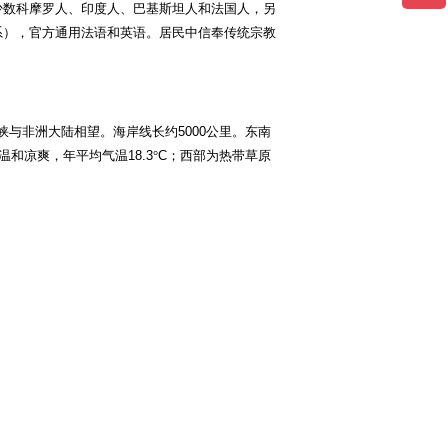
少数科摩罗人、印度人、巴基斯坦人和法国人，另
系），官方通用法语和英语。居民中信奉传统宗教
。
峡与非洲大陆相望。海岸线长约
5000
公里。东南
温和凉爽，年平均气温
18.3
°
C
；西部为热带草原