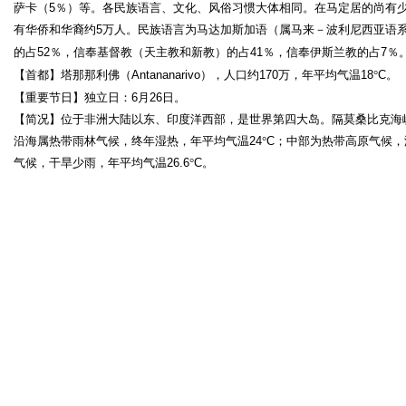
萨卡（
5
％）等。各民族语言、文化、风俗习惯大体相同。在马定居的尚有
有华侨和华裔约
5
万人。民族语言为马达加斯加语（属马来－波利尼西亚语
的占
52
％，信奉基督教（天主教和新教）的占
41
％，信奉伊斯兰教的占
7
％
【首都】塔那那利佛（
Antananarivo
），人口约
170
万，年平均气温
18
°
C
。
【重要节日】独立日：
6
月
26
日。
【简况】位于非洲大陆以东、印度洋西部，是世界第四大岛。隔莫桑比克海
沿海属热带雨林气候，终年湿热，年平均气温
24
°
C
；中部为热带高原气候，
气候，干旱少雨，年平均气温
26.6
°
C
。