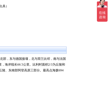
出具）
北部，东与德国接壤，北与荷兰比邻，南与法国
里，海岸线长
66.5
公里。比利时面积
2/3
为丘陵和
丘陵、东南部阿登高原三部分。最高点海拨
694