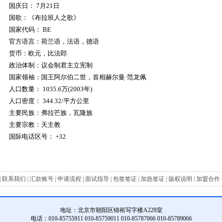
国庆日：
7
月
21
日
国歌：
《布拉班人之歌》
国家代码：
BE
官方语言：
荷兰语，法语，德语
货币：
欧元，比法郎
政治体制：
议会制君主立宪制
国家领袖：
国王阿尔伯二世，首相赫尔曼
·
范龙佩
人口数量：
1035.6
万
(2003
年
)
人口密度：
344.32/
平方公里
主要民族：
弗拉芒族，瓦隆族
主要宗教：
天主教
国际电话区号：
+32
|
联系我们
|
汇款账号
|
申请流程
|
面试指导
|
包签签证
|
加急签证
|
版权说明
|
加盟合作
地址：
北京市朝阳区锦裕写字楼A228室
电话：010-85755911 010-85759011 010-85787066 010-85789066