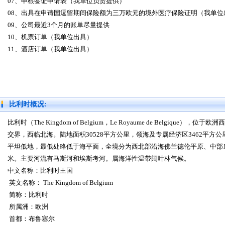
07、申根签证申请表（我单位负责提供）
08、出具在申请国逗留期间保险额为三万欧元的境外医疗保险证明（我单位
09、公司最近3个月的账单尽量提供
10、机票订单（我单位出具）
11、酒店订单（我单位出具）
比利时概况:
比利时（
The Kingdom of Belgium
，
Le Royaume de Belgique
），位于欧洲西
交界，西临北海。陆地面积
30528
平方公里，领海及专属经济区
3462
平方公
平坦低地，最低处略低于海平面，全境分为西北部沿海佛兰德伦平原、中部
米。主要河流有马斯河和埃斯考河。属海洋性温带阔叶林气候。
中文名称：
比利时王国
英文名称：
The Kingdom of Belgium
简称：
比利时
所属洲：
欧洲
首都：
布鲁塞尔