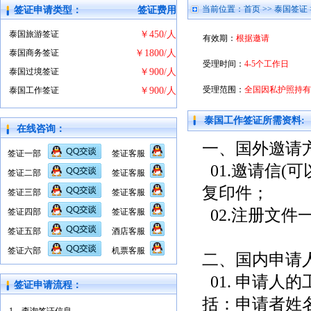
当前位置：
首页
>>
泰国签证
签证申请类型：
签证费用
泰国旅游签证
￥450/人
有效期：
根据邀请
泰国商务签证
￥1800/人
受理时间：
4-5个工作日
泰国过境签证
￥900/人
受理范围：
全国因私护照持有
泰国工作签证
￥900/人
泰国工作签证所需资料:
在线咨询：
一、国外邀请
签证一部
签证客服
01.邀请信(
签证二部
签证客服
复印件；
签证三部
签证客服
02.注册文件
签证四部
签证客服
签证五部
酒店客服
签证六部
机票客服
二、国内申请
01. 申请人
签证申请流程：
括：申请者姓