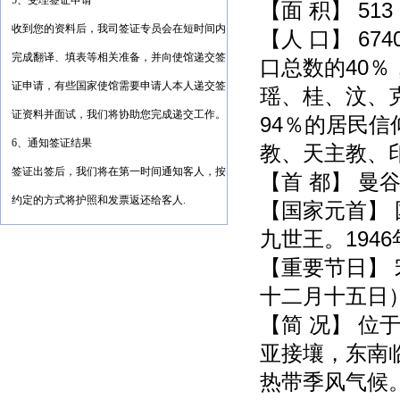
5、受理签证申请
【面 积】
513
收到您的资料后，我司签证专员会在短时间内
【人 口】
674
完成翻译、填表等相关准备，并向使馆递交签
口总数的
40
％
证申请，有些国家使馆需要申请人本人递交签
瑶、桂、汶、
证资料并面试，我们将协助您完成递交工作。
94
％的居民信
6、通知签证结果
教、天主教、
签证出签后，我们将在第一时间通知客人，按
【首 都】 曼
约定的方式将护照和发票返还给客人.
【国家元首】
九世王。
1946
【重要节日】
十二月十五日
【简 况】 
亚接壤，东南
热带季风气候