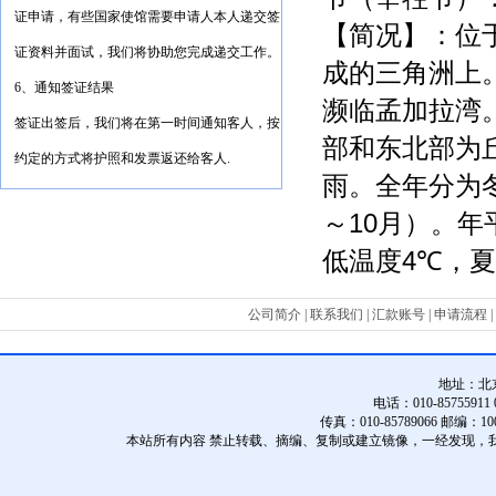
证申请，有些国家使馆需要申请人本人递交签
【简况】：位
证资料并面试，我们将协助您完成递交工作。
成的三角洲上
6、通知签证结果
濒临孟加拉湾
签证出签后，我们将在第一时间通知客人，按
部和东北部为
约定的方式将护照和发票返还给客人.
雨。全年分为
～
10
月）。年
低温度
4
℃
，夏
公司简介
|
联系我们
|
汇款账号
|
申请流程
|
地址：
北
电话：010-85755911 01
传真：010-85789066 邮编：10
本站所有内容 禁止转载、摘编、复制或建立镜像，一经发现，