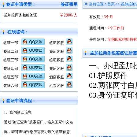
当前位置：
首页
>>
孟加拉签
签证申请类型：
签证费用
孟加拉商务包签签证
￥2800/人
有效期：
3个月
受理时间：
7个工作日
在线咨询：
受理范围：
全国因私护照持有
签证一部
签证客服
签证二部
签证客服
孟加拉商务包签签证所需
签证三部
签证客服
一、办理孟加
签证四部
签证客服
01.护照原件
签证五部
酒店客服
02.两张两寸
签证六部
机票客服
03.身份证复印
签证申请流程：
1、查询签证信息
通过“签证查询”搜索窗口，输入国家中文名
称，即可查询到您所需要办理的签证信息.