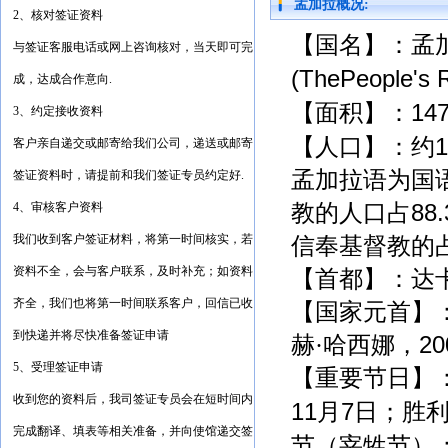
孟加拉概况:
2、核对签证资料
【国名】：孟
与签证客服电话或网上咨询核对，当天即可完
(ThePeople's R
成，达成合作意向.
【面积】：
14
3、约定接收资料
【人口】：约
1
客户亲自递交或邮寄给我们公司，递送或邮寄
孟加拉语为国
签证资料时，请提前和我们签证专员约定好.
4、审核客户资料
教的人口占
88
我们收到客户签证材料，将第一时间核实，若
信奉基督教的
资料不全，会与客户联系，及时补充；如资料
【首都】：达
齐全，我们也将第一时间联系客户，回信已收
【国家元首】
到快递并将尽快准备签证申请
赫
·
哈西娜，
20
5、受理签证申请
【重要节日】
收到您的资料后，我司签证专员会在短时间内
11
月
7
日；胜
完成翻译、填表等相关准备，并向使馆递交签
节（宰牲节）