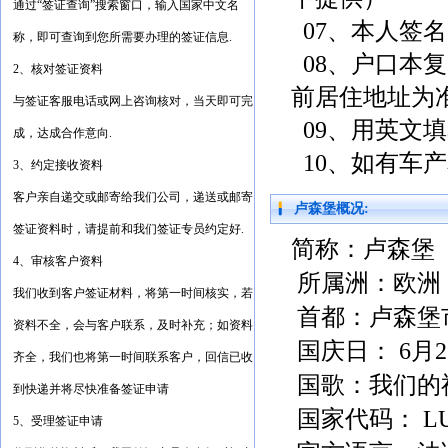
通过“签证查询”搜索窗口，输入国家中文名
07、本人签名
称，即可查询到您所需要办理的签证信息.
08、户口本
2、核对签证资料
前居住地址为
与签证客服电话或网上咨询核对，当天即可完
09、用英文
成，达成合作意向.
10、如有车
3、约定接收资料
客户亲自递交或邮寄给我们公司，递送或邮寄
卢森堡概况:
签证资料时，请提前和我们签证专员约定好.
简称：
卢森堡
4、审核客户资料
所属洲：
欧洲
我们收到客户签证材料，将第一时间核实，若
首都：
卢森堡
资料不全，会与客户联系，及时补充；如资料
国庆日：
6
月
2
齐全，我们也将第一时间联系客户，回信已收
国歌：
我们的
到快递并将尽快准备签证申请
国家代码：
L
5、受理签证申请