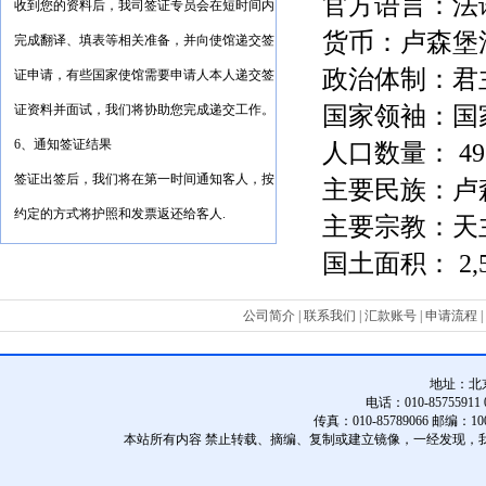
官方语言：
法
收到您的资料后，我司签证专员会在短时间内
货币：
卢森堡
完成翻译、填表等相关准备，并向使馆递交签
政治体制：
君
证申请，有些国家使馆需要申请人本人递交签
国家领袖：
国
证资料并面试，我们将协助您完成递交工作。
6、通知签证结果
人口数量：
49
签证出签后，我们将在第一时间通知客人，按
主要民族：
卢
约定的方式将护照和发票返还给客人.
主要宗教：
天
国土面积：
2,
公司简介
|
联系我们
|
汇款账号
|
申请流程
|
地址：
北
电话：010-85755911 01
传真：010-85789066 邮编：10
本站所有内容 禁止转载、摘编、复制或建立镜像，一经发现，