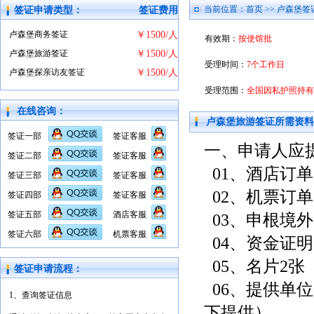
当前位置：
首页
>>
卢森堡签
签证申请类型：
签证费用
卢森堡商务签证
￥1500/人
有效期：
按使馆批
卢森堡旅游签证
￥1500/人
受理时间：
7个工作日
卢森堡探亲访友签证
￥1500/人
受理范围：
全国因私护照持有
在线咨询：
卢森堡旅游签证所需资料
签证一部
签证客服
一、申请人应
签证二部
签证客服
01、酒店订单
签证三部
签证客服
02、机票订单
签证四部
签证客服
签证五部
酒店客服
03、申根境
签证六部
机票客服
04、资金证明
05、名片2张
签证申请流程：
06、提供单
1、查询签证信息
下提供）