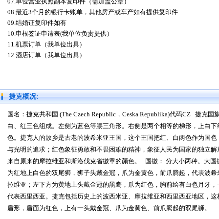
07.单位营业执照副本复印件（需加盖公章）
08.最近3个月的银行卡账单，其他房产或车产如有提供复印件
09.结婚证复印件如有
10.申根签证申请表(我单位负责提供）
11.机票订单（我单位出具）
12.酒店订单（我单位出具）
捷克概况:
国名：捷克共和国
(The Czech Republic
，
Ceska Republika)
代码
CZ
捷克国
白、红三色组成。左侧为蓝色等腰三角形。右侧是两个相等的梯形，上白下
色。捷克人的故乡是古老的波希米亚王国，这个王国把红、白两色作为国色
与光明的追求；红色象征勇敢和不畏困难的精神，象征人民为国家的独立解
来自原来的摩拉维亚和斯洛伐克省徽章的颜色。
国徽： 分大小两种。大
为红地上白色的双尾狮，狮子头戴金冠，爪为金黄色，前爪腾起，代表波希
拉维亚；左下方为黄地上头戴金冠的黑鹰，爪为红色，胸前绘有白色月牙，
代表西里西亚。捷克包括历史上的波西米亚、摩拉维亚和西里西亚地区，这
盾形，盾面为红色，上有一头戴金冠、爪为金黄色、前爪腾起的双尾狮。