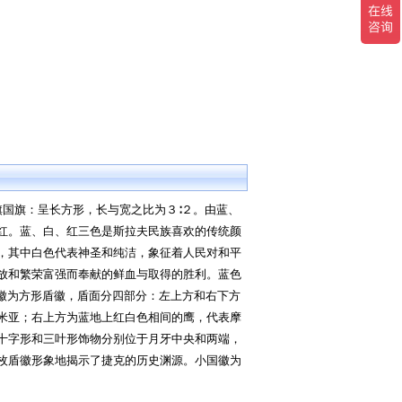
旗国旗：呈长方形，长与宽之比为３∶２。由蓝、
红。蓝、白、红三色是斯拉夫民族喜欢的传统颜
，其中白色代表神圣和纯洁，象征着人民对和平
放和繁荣富强而奉献的鲜血与取得的胜利。蓝色
国徽为方形盾徽，盾面分四部分：左上方和右下方
米亚；右上方为蓝地上红白色相间的鹰，代表摩
十字形和三叶形饰物分别位于月牙中央和两端，
枚盾徽形象地揭示了捷克的历史渊源。小国徽为