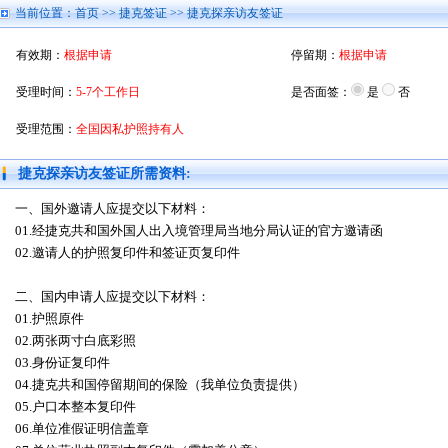
当前位置：
首页
>>
捷克签证
>> 捷克探亲访友签证
有效期：
根据申请
停留期：
根据申请
受理时间：
5-7个工作日
是否面签：
是
否
受理范围：
全国因私护照持有人
捷克探亲访友签证所需资料:
一、国外邀请人应提交以下材料：
01.经捷克共和国外国人出入境管理局当地分局认证的官方邀请函
02.邀请人的护照复印件和签证页复印件
二、国内申请人应提交以下材料：
01.护照原件
02.两张两寸白底彩照
03.身份证复印件
04.捷克共和国停留期间的保险（我单位负责提供）
05.户口本整本复印件
06.单位准假证明信盖章