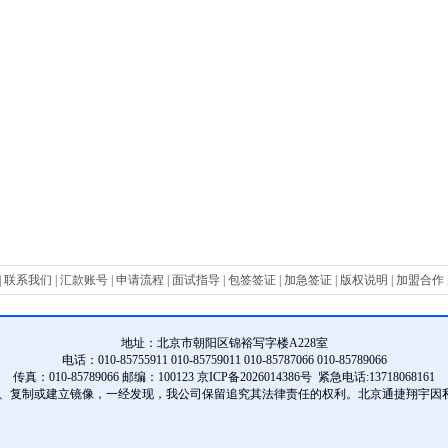
|
联系我们
|
汇款账号
|
申请流程
|
面试指导
|
包签签证
|
加急签证
|
版权说明
|
加盟合作
地址：
北京市朝阳区锦裕写字楼A228室
电话：010-85755911 010-85759011 010-85787066 010-85789066
传真：010-85789066 邮编：100123
京ICP备
2026014386号 紧急电话:13718068161
编、复制或建立镜像，一经发现，我公司保留追究其法律责任的权利。北京通捷翔宇因