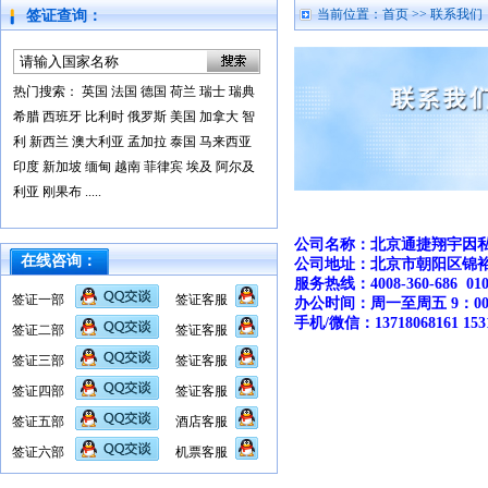
当前位置：
首页
>> 联系我们
签证查询：
热门搜索：
英国
法国
德国
荷兰
瑞士
瑞典
希腊
西班牙
比利时
俄罗斯
美国
加拿大
智
利
新西兰
澳大利亚
孟加拉
泰国
马来西亚
印度
新加坡
缅甸
越南
菲律宾
埃及
阿尔及
利亚
刚果布
.....
公司名称：北京通捷翔宇因
在线咨询：
公司地址：北京市朝阳区锦裕写
服务热线：4008-360-686 010-
签证一部
签证客服
办公时间：周一至周五 9：0
手机/微信：13718068161 
签证二部
签证客服
签证三部
签证客服
签证四部
签证客服
签证五部
酒店客服
签证六部
机票客服