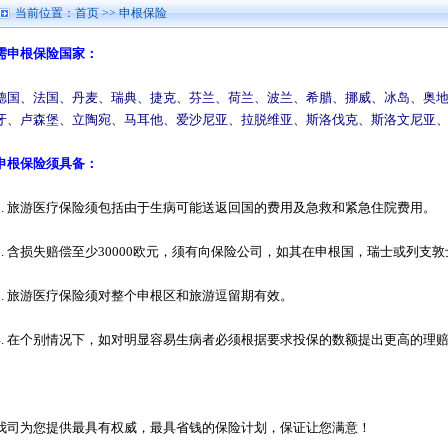
当前位置：
首页
>> 申根保险
需申根保险国家：
德国、法国、丹麦、瑞典、捷克、芬兰、荷兰、波兰、希腊、挪威、冰岛、奥
牙、卢森堡、立陶宛、马耳他、爱沙尼亚、拉脱维亚、斯洛伐克、斯洛文尼亚
申根保险须具备
：
1. 旅游医疗保险须包括由于生病可能送返回国的费用及急救和紧急住院费用。
2. 含损失赔偿至少30000欧元，须有向保险公司，如其在申根国，瑞士或列
3. 旅游医疗保险须对整个申根区和旅游逗留期有效。
4. 在个别情况下，如对明显容易生病者必须根据要求投保的数额提出更高的理
我司为您提供最具有权威，最具省钱的保险计划，保证让您满意！