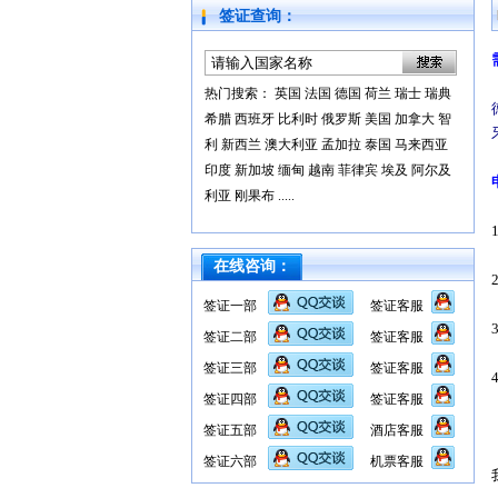
签证查询：
热门搜索：
英国
法国
德国
荷兰
瑞士
瑞典
希腊
西班牙
比利时
俄罗斯
美国
加拿大
智
利
新西兰
澳大利亚
孟加拉
泰国
马来西亚
印度
新加坡
缅甸
越南
菲律宾
埃及
阿尔及
利亚
刚果布
.....
在线咨询：
签证一部
签证客服
签证二部
签证客服
签证三部
签证客服
签证四部
签证客服
签证五部
酒店客服
签证六部
机票客服