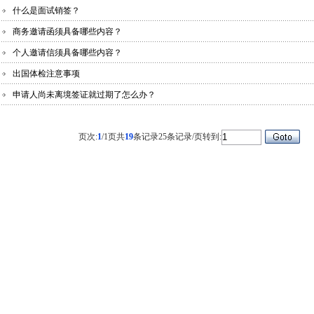
什么是面试销签？
商务邀请函须具备哪些内容？
个人邀请信须具备哪些内容？
出国体检注意事项
申请人尚未离境签证就过期了怎么办？
页次:
1
/1页
共
19
条记录
25条记录/页
转到: