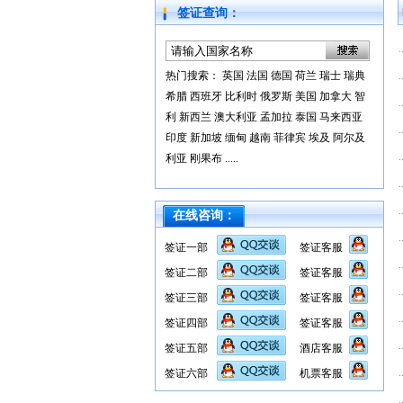
签证查询：
热门搜索：
英国
法国
德国
荷兰
瑞士
瑞典
希腊
西班牙
比利时
俄罗斯
美国
加拿大
智
利
新西兰
澳大利亚
孟加拉
泰国
马来西亚
印度
新加坡
缅甸
越南
菲律宾
埃及
阿尔及
利亚
刚果布
.....
在线咨询：
签证一部
签证客服
签证二部
签证客服
签证三部
签证客服
签证四部
签证客服
签证五部
酒店客服
签证六部
机票客服