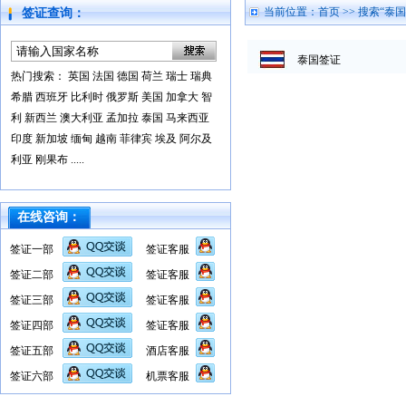
当前位置：
首页
>> 搜索“泰
签证查询：
泰国签证
热门搜索：
英国
法国
德国
荷兰
瑞士
瑞典
希腊
西班牙
比利时
俄罗斯
美国
加拿大
智
利
新西兰
澳大利亚
孟加拉
泰国
马来西亚
印度
新加坡
缅甸
越南
菲律宾
埃及
阿尔及
利亚
刚果布
.....
在线咨询：
签证一部
签证客服
签证二部
签证客服
签证三部
签证客服
签证四部
签证客服
签证五部
酒店客服
签证六部
机票客服