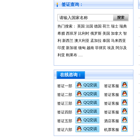
签证查询：
热门搜索：
英国
法国
德国
荷兰
瑞士
瑞典
希腊
西班牙
比利时
俄罗斯
美国
加拿大
智
利
新西兰
澳大利亚
孟加拉
泰国
马来西亚
印度
新加坡
缅甸
越南
菲律宾
埃及
阿尔及
利亚
刚果布
.....
在线咨询：
签证一部
签证客服
签证二部
签证客服
签证三部
签证客服
签证四部
签证客服
签证五部
酒店客服
签证六部
机票客服