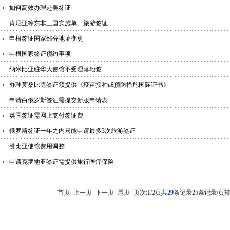
如何高效办理赴美签证
肯尼亚等东非三国实施单一旅游签证
申根签证国家部分地址变更
申根国家签证预约事项
纳米比亚驻华大使馆不受理落地签
办理莫桑比克签证须提供《疫苗接种或预防措施国际证书》
申请白俄罗斯签证需提交新版申请表
英国签证需网上支付签证费
俄罗斯签证一年之内只能申请最多3次旅游签证
赞比亚使馆费用调整
申请克罗地亚签证需提供旅行医疗保险
首页
上一页
下一页
尾页
页次:
1
/2页
共
29
条记录
25条记录/页
转