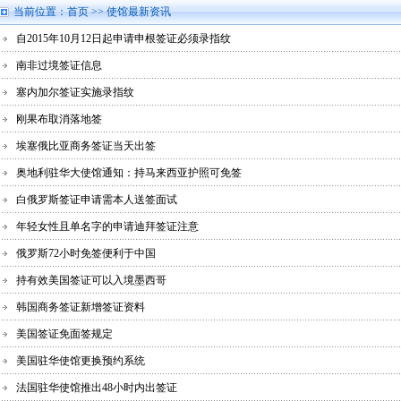
当前位置：
首页
>> 使馆最新资讯
自2015年10月12日起申请申根签证必须录指纹
南非过境签证信息
塞内加尔签证实施录指纹
刚果布取消落地签
埃塞俄比亚商务签证当天出签
奥地利驻华大使馆通知：持马来西亚护照可免签
白俄罗斯签证申请需本人送签面试
年轻女性且单名字的申请迪拜签证注意
俄罗斯72小时免签便利于中国
持有效美国签证可以入境墨西哥
韩国商务签证新增签证资料
美国签证免面签规定
美国驻华使馆更换预约系统
法国驻华使馆推出48小时内出签证